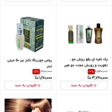
پک نقره ای رفع ریزش مو ،
روغن مورینگا دکتر بیز ۵۰ میلی
تقویت و رویش مجدد مو هیر
لبتر
فرند
1,380,000
4,540,000
15
%
16
%
1,170,000
3,770,000
افزودن به سبد
افزودن به سبد