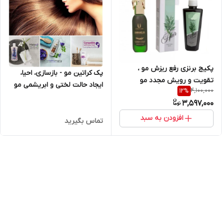
پکیج برنزی رفع ریزش مو ،
پک‌ کراتین مو - بازسازی، احیا،
تقویت و رویش مجدد مو
ایجاد حالت لختی و ابریشمی مو
4,100,000
12
%
3,597,000
افزودن به سبد
تماس بگیرید