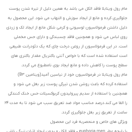
مام رول ویتابلا فاقد الکل می باشد به همین دلیل از تیره شدن پوست
جلوگیری کرده و مانع از ایجاد سوزش و التهاب می شود. این محصول به
دلیل داشتن فرمولاسیون لوسیونی و کرمی شکل مانع از ایجاد لک و زردی
روی لباس می شود و همچنین فاقد چسبندگی و دارای حس مخملی
است. در این فرمولاسیون از روغن درخت چای که یک دئودرانت طبیعی
است استفاده شده است که با خواص آنتی باکتریال مقدار باکتری های
سطح پوست را کاهش داده و مانع ایجاد بوی نامطبوع می گردد.
مام رول ویتابلا در فرمولاسیون خود از نیاسین آمید(ویتامین B۳)
استفاده کرده که باعث روشن شدن تیرگی پوست زیر بغل می شود و
همچنین با استفاده از سدیم پیرولیدون کربوکسیلات حس خنک کنندگی
را القا می کند.درصد مناسب مواد ضد تعریق سبب می شود تا به مدت ۲۴
ساعت از تعریق زیر بغل جلوگیری گردد.
ویژگی های خاص و منحصربه فرد این محصول
با رایحه عطر euphoria men • فاقد الکل و بدون ایجاد اثرات تیرگی ناشی