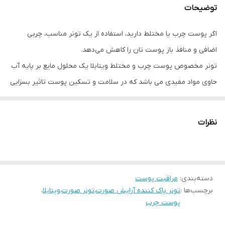
توضیحات
اگر پوست چرب یا مختلط دارید، استفاده از یک تونر مناسب، چربی
اضافی و منافذ باز‌ پوست تان را کاهش می‌دهد.
تونر مخصوص پوست چرب و مختلط ویتابلا یک محلول مایع بر پایه آب
حاوی مواد مفیدی می باشد که در سلامت و تسکین پوست تاثیر بسزایی
دارد. تونر ویتابلا می تواند به پاکسازی بیشتر پوست کمک کند و چربی و
جوش های پوستی را به حداقل برساند.
نظرات
از تونر در روتین پوستی بعد از شستن پوست با شوینده صورت و قبل از
زدن کرم ضد آفتاب یا مرطوب کننده استفاده می شود.
ویژگی محصول
دسته‌بندی
:
مراقبت پوست
•کنترل کردن ترشح بیش از حد چربی پوست
برچسب‌ها :
تونر پاک کننده آرایش صورت
،
تونر صورت
،
ویتابلا
،
•مناسب برای پوست های دارای جوش
پوست چرب
•دارای خواص آنتی باکتریالی برای پوست