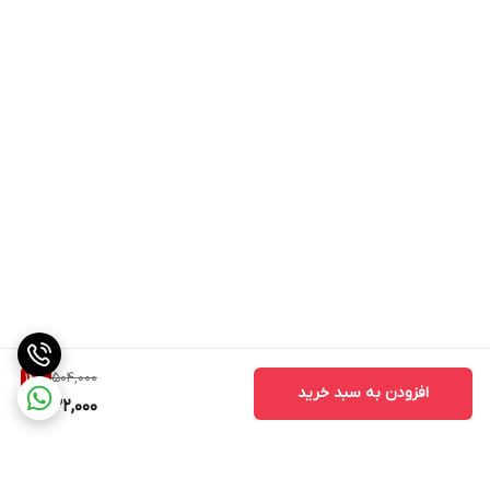
504,000
14
%
افزودن به سبد خرید
432,000