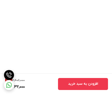
شگفت انگیز دارای بافت سبک میباشد در عین حال یک لایه نازک روی
پوست بجا میگذارد این لایه محافظ مانند سدی در برابر آلودگی های
محیطی و رادیکالهای آزاد از پوست محافظت کرده و آب پوست را حفظ
میکند و حالت شفافیت عالی و منحصر به فردی روی پوست ایجاد میکند
(HYDRATION) این محصول لوکس و حرفه ای در فرایندی خاص باعث
حفظ رطوبت طبیعی پوست و همچنین ایجاد رطوبت اضافی و آبرسانی
پوست شما می شود.
کرم (LUXURY COIN (HYDRATION با فرمولاسیون فوق العاده به دلیل
وجود مولکول های آبرسان هیالورونیک اسید، به جذب آب در پوست
3,402,000
19
%
کمک می کند.
افزودن به سبد خرید
2,732,000
همچین دکسپانتنول (ویتامین (ب) موجود در این محصول با ایجاد لایه
ای روی پوست کمک می کند مدت زمان بیشتری رطوبت پوست حفظ