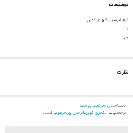
توضیحات
کرم آبرسان لاکچری کوین
19
2.11
مرطوب کننده و آبرسان‌ها، مهم‌ترین محصولات مراقبت پوست هستند.
استفاده مداوم و روزانه از کرم‌های آبرسان می‌تواند در کاهش خشکی
نظرات
پوست و جلوگیری از ایجاد خشکی و چربی اضافه روی پوست تاثیرگذار
باشد.
دسته‌بندی
:
مراقبت پوست
کرم آبرسان لاکچربی کوین برای انواع پوست‌ فرموله شده است و می‌تواند
برچسب‌ها :
لاکچری کوین
،
آبرسان
،
بیز
،
مرطوب کننده
به صورت عمقی به آبرسانی پوست بپردازد. عمیق بودن آبرسانی نیز منجر
می‌شود، روند پیر شدن پوست دچار تاخیر شده و مدت بیشتری جوان و