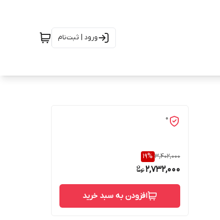
ورود | ثبت‌نام
0
19
%
3,402,000
2,732,000
افزودن به سبد خرید