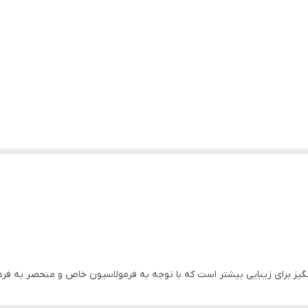
رند LUXURY COIN اکسیر شگفت انگیز برای زیبایی بیشتر است که با توجه به فرمولاسیون خاص و من
صورت و بدن را نرم و شفاف می کند.