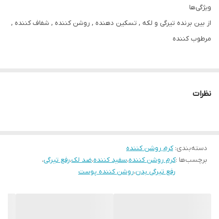
ویژگی‌ها
از بین برنده تیرگی و لکه , تسکین دهنده , روشن کننده , شفاف کننده ,
مرطوب کننده
طریقه استفاده
1.ابتدا باید پوست محل مورد نظر را خوب با صابون بشویید و با یک
نظرات
دستمال یا حوله کاملاً خشک نمایید.
2.مقداری از کرم سفید کننده را روی پوست محل مورد نظر بمالید و آنقدر
ماساژ دهید تا کامل جذب شود
دسته‌بندی
:
کرم روشن کننده
باید به صورت روزانه استفاده شود تا اثربخشی بهتری داشته باشد.
برچسب‌ها :
کرم روشن کننده
،
سفید کننده
،
ضد لک
،
رفع تیرگی
،
همچنین لازم به ذکر است که استفاده یک بار در روز این کرم در صبح یا
رفع تیرگی بدن
،
روشن کننده پوست
عصر، کافی خواهد بود.