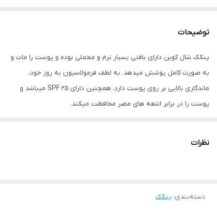
توضیحات
پنکک شال کوین دارای بافتی بسیار نرم و مخملی بوده و پوست را مات و
به صورت کامل پوشش میدهد. به لطف فرمولاسیون به روز خود،
ماندگاری بالایی بر روی پوست دارد. همچنین دارای SPF 25 میباشد و
پوست را در برابر اشعه های مضر محافظت میکند.
این محصول در فرمولاسیون خود به علت استفاده از روغن های گیاهی
نظرات
متعددی همچون روغن آووکادو روغن جوجوبا و روغن آرگان و همچنین
ویتامین ،B5 ضد حساسیت می باشد و هیچ نوع عوارض جانبی بر روی
پوست شما حتی در دراز مدت نیز نخواهد داشت
دسته‌بندی
:
پنکک
ویژگی های خاص و منحصربه فرد این محصول