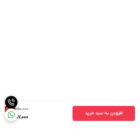
650,000
25
%
افزودن به سبد خرید
487,000