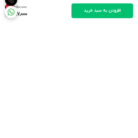
۶۵۰٬۰۰۰
25
%
افزودن به سبد خرید
487,000
دسترسی سریع
استعلام اصالت کالا
سیاست حریم خصوصی
تماس با ما
شکایات
درباره ما
قوانین و مقررات
رهگیری مرسولات پستی
تخفیفات سفارش عمده
هفت روز هفته ، ۲۴ ساعت شبانه‌روز پاسخگوی شما هستیم