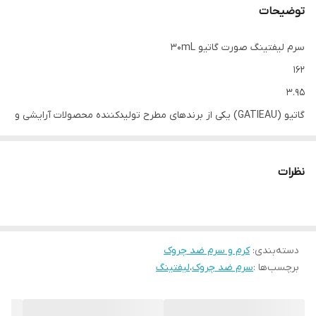
توضیحات
سرم ليفتينگ صورت گاتیو ۳۰mL
162
3.95
گاتیو (GATIEAU) یکی از برندهای مطرح تولیدکننده محصولات آرایشی و
بهداشتی است. از میان محصولات مختلف این برند، سرم لیفتینگ گاتیو
یکی از بهترین ها در نوع خود بوده و به خاطر کیفیت عالی، توانسته است
نظرات
نظر خانم هایی که به پوست و زیبایی خود اهمیت می دهند را به خود
جلب نماید.
برند گاتیو، سرم لیفتینگ خود را با حجم 30 میل به بازار عرضه کرده است.
دسته‌بندی
:
راهنمای محصول
کرم و سرم ضد چروک
برچسب‌ها :
سرم ضد چروک
،
لیفتینگ
طریقه مصرف سرم لیفتینگ
برای این که سرم لیفتینگ بعد از دوره مشخص، اثر بخشی قابل توجهی