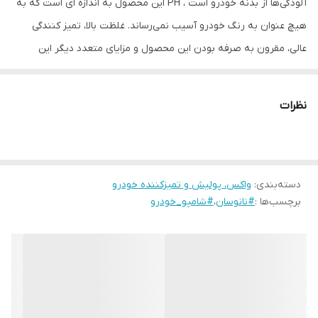
آلودگی‌‌ها از بدنه خودرو است ، PH این محصول به اندازه ای است که به
هیچ عنوان به رنگ خودرو آسیب نمی‌رساند. غلظت بالا، تمیز کنندگی
عالی، مقرون به صرفه بودن این محصول و مزایای متعدد دیگر این
محصول را به انتخاب اول کسانی تبدیل کرده است که برای تمیزی و
کیفیت رنگ خودرو اهمیت قایل هستند.
نظرات
راهنمای محصول
حجم ۵۰۰ میلی لیتر کاربرد: شستشوی انواع وسایل نقلیه بصورت دستی و
ماشینی - فاقد فسفات - فوق غلیظ - کف زیاد - چربی زدای قوی - لکه بر
دسته‌بندی
:
واکس، پولیش و تمیزکننده خودرو
قوی - بدون فرمالین - تمیز کنندگی عالی - بسیار موثر و کارآمد PH
برچسب‌ها :
#نانوسان
،
#شامپو_خودرو
مناسب برای رنگ خودرو - حاوی ترکیبات نانو و براق کننده روش مصرف:
محصول را با ۴۰ تا ۶۰ لیتر آب مخلوط نموده و خودرو را با آن شستشو
دهید، سپس خودرو را با فشار آب بشویید. هر ۱۰ میلی لیتر از محصول
باید با یک لیتر آب رقیق شود. به عنوان مثال هر ۳ درب از محصول(به
عنوان یک پیمانه ۷ میلی لیتری)، با ۲ لیتر آب رقیق گردد.