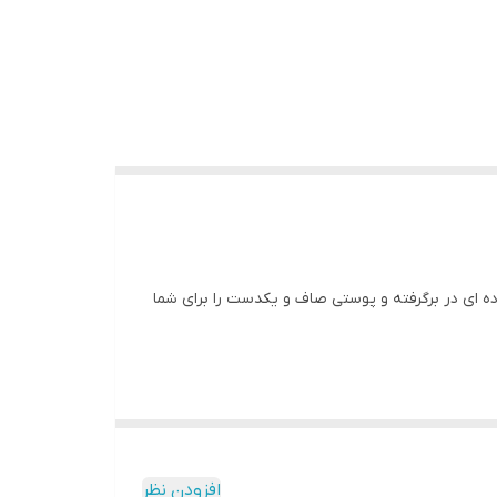
ده ای در برگرفته و پوستی صاف و یکدست را برای شما
• پایه سیلیکونی • واترپروف • پوشش بالا • پوشش مخملی • با SPF • بدون بو • با ویتامین E • سبک روی پوست • قدرت پوشانندگی خط لبخند و خط اخم • جذب زیر ۵۰ ثانیه • اسلاید نرم
 کوین با پوشش دهندگی کامل عیوب پوستی را برطرف
افزودن نظر