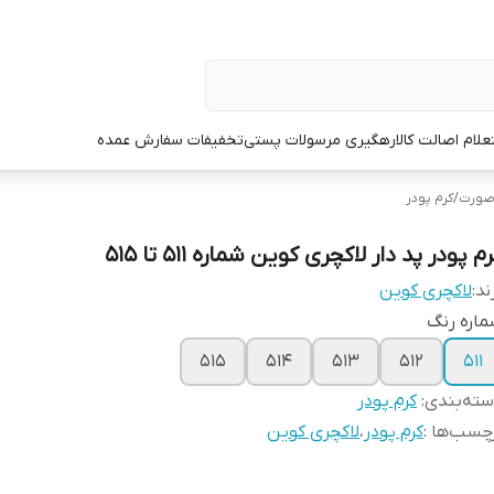
علام اصالت کالا
رهگیری مرسولات پستی
تخفیفات سفارش عمده
صورت
/
کرم پودر
م پودر پد دار لاکچری کوین شماره 511 تا 515
ند:
لاکچری کوین
اره رنگ
515
514
513
512
511
ته‌بندی
:
کرم پودر
چسب‌ها :
کرم پودر
،
لاکچری کوین