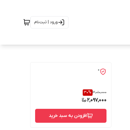
ورود | ثبت‌نام
0
30
%
3,010,000
2,097,000
افزودن به سبد خرید