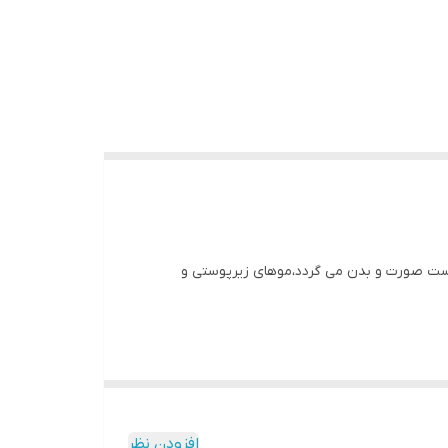
وست صورت و بدن می گردد،موهای زیرپوستی و
نحوه مصرف:پوست را با آب و شوینده مخصوص پوست کاملاً تمیز کنید ،لایه نازکی از ماسک را روی پوست پخش کنید و به آرامی ماساژ دهید ،۳ تا ۵ دقیقه صبر کنید،سپس با آب،لایه ماسک
افزودن نظر