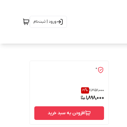
ورود | ثبت‌نام
0
19
%
2,352,000
1,898,000
افزودن به سبد خرید