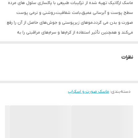
ماسک ارگانیک تهیه شده از ترکیبات طبیعی با پاکسازی سلول های مرده
سطح پوست و آبرسانی عمیق،باعث شفافیت،روشنی و نرمی پوست
صورت و بدن می گردد،موهای زیرپوستی و جوش‌های حاصل از آن را رفع
می‌کند و همچنین تأثیر استفاده از کرم‌ها و سرم‌های مراقبتی را به
صورت چشمگیری افزایش می دهد.
راهنمای محصول
نظرات
ماسک اسکراب توت فرنگی آنتی اکسیدان قوی و روشن کننده،مناسب
انواع پوستها نحوه مصرف:پوست را با آب و شوینده مخصوص پوست
کاملاً تمیز کنید ،لایه نازکی از ماسک را روی پوست پخش کنید و به آرامی
دسته‌بندی
:
ماسک صورت و اسکراپ
ماساژ دهید،۳ تا ۵ دقیقه صبر کنید،سپس با آب،لایه ماسک خشک شده
بر پوست را بشویید و خشک کنید و از سرمها و کرم مرطوب کننده
مناسب پوست خود استفاده کنید.