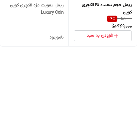
ریمل حجم دهنده 2x لاکچری
ریمل تقویت مژه لاکچری کوین
کوین
Luxury Coin
1,258,000
24
%
949,000
افزودن به سبد
ناموجود