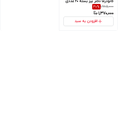
گانودرما دکتر بیز بسته ۲۰ عددی
1,985,000
30
%
1,370,000
افزودن به سبد