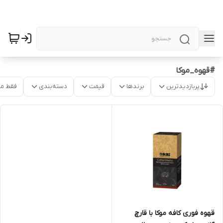
#قهوه_موکا
پربازدیدترین
برندها
قیمت
دسته‌بندی
فقط م
قهوه فوری کافه موکا با قارچ