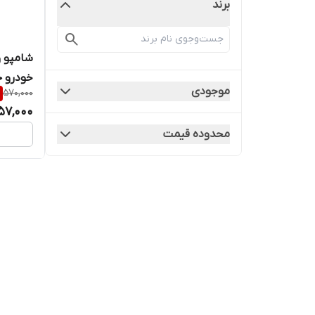
برند
شامپو و
خودرو حجم ۰
موجودی
570,000
57,000
محدوده قیمت