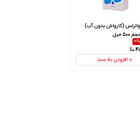
اترلس (کارواش بدون آب)
۵۰ میل
19
%
4
افزودن به سبد