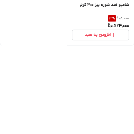
شامپو ضد شوره بیز ۳۰۰ گرم
608,000
13
%
524,000
افزودن به سبد