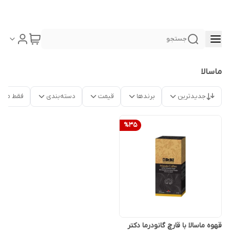
جستجو
ماسالا
جدیدترین
برندها
قیمت
دسته‌بندی
فقط محص
%
35
قهوه ماسالا با قارچ گانودرما دکتر