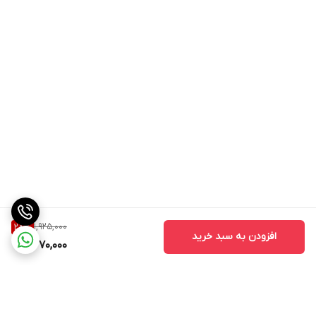
1,925,000
28
%
افزودن به سبد خرید
1,370,000