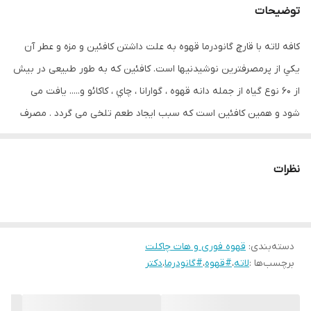
توضیحات
کافه لاته با قارچ گانودرما قهوه به علت داشتن کافئین و مزه و عطر آن
يكي از پرمصرفترين نوشيدنيها است. کافئین که به طور طبیعی در بیش
از ۶۰ نوع گیاه از جمله دانه قهوه ، گوارانا ، چاي ، کاکائو و..... یافت می
شود و همین کافئین است که سبب ایجاد طعم تلخی می گردد . مصرف
همزمان کافئین وقند می تواند براي حافظه مفید باشد ، درواقع مغز این
افراد به انرژي کمتري براي یاد آوري امور نیاز دارد. بین مصرف کافئین و
نظرات
بیماري پارکینسون رابطه عکس وجود دارد به عبارت دیگر مصرف کافئین
از احتمال بروز بیماري پارکینسون جلوگیري می کند . مصرف کافئین
اختلالات شناختی در رابطه با افزایش سن و نیز بروز بیماري آلزایمر را
دسته‌بندی
:
قهوه فوری و هات چاکلت
کاهش می دهد . کافئین با ایجاد تعادل در عملکرد مغز ، از نقایص حرکتی
برچسب‌ها :
لاته
،
#قهوه
،
#گانودرما
،
دکتر
و نیز زوال عقل پیشگیري می کند . کافئین احساس خوب بودن ، شادي ،
انرژي ، هشیاري و اجتماعی بودن را در فرد تقویت می کند . بسیاری از