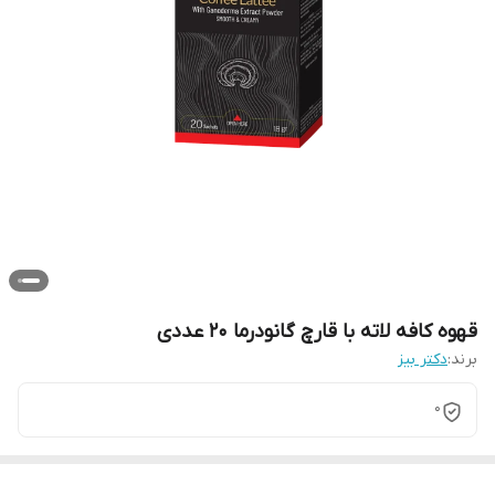
قهوه کافه لاته با قارچ گانودرما ۲۰ عددی
برند:
دکتر بیز
0