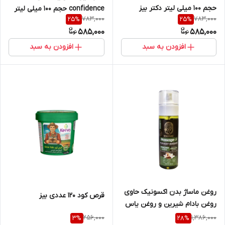
حجم ۱۰۰ میلی لیتر دکتر بیز
confidence حجم ۱۰۰ میلی لیتر
783,000
783,000
25
%
25
%
دکتر بیز
585,000
585,000
افزودن به سبد
افزودن به سبد
روغن ماساژ بدن اکسونیک حاوی
قرص کود ۱۲۰ عددی بیز
روغن بادام شیرین و روغن یاس
256,000
1,386,000
3
%
28
%