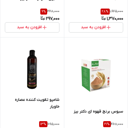
328,000
1,925,000
9
%
28
%
297,000
1,370,000
افزودن به سبد
افزودن به سبد
شامپو تقویت کننده عصاره
خاویار
سبوس برنج قهوه ای دکتر بیز
695,000
468,000
13
%
21
%