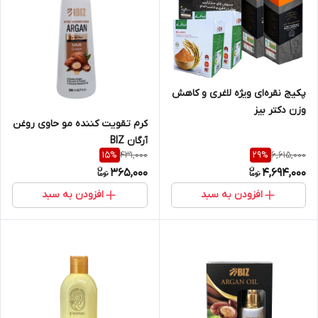
پکیج نقره‌ای ویژه لاغری و کاهش
وزن دکتر بیز
کرم تقویت کننده مو حاوی روغن
آرگان BIZ
431,000
6,615,000
15
%
29
%
365,000
4,694,000
افزودن به سبد
افزودن به سبد