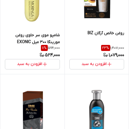
روغن خالص آرگان BIZ
شامپو موی سر حاوی روغن
مورینگا ۳۰۰ میل EXONIC
594,000
1,407,000
11
%
23
%
524,000
1,079,000
افزودن به سبد
افزودن به سبد