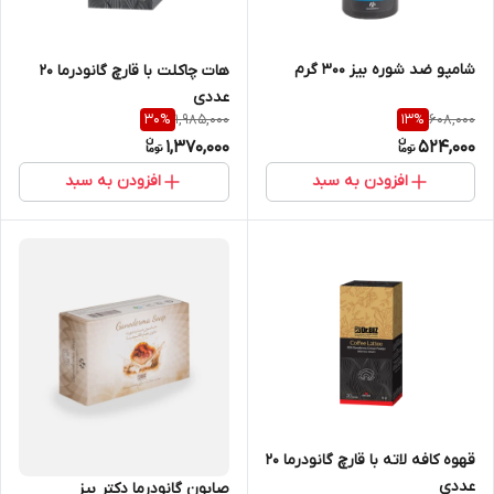
شامپو ضد شوره بیز ۳۰۰ گرم
هات چاکلت با قارچ گانودرما ۲۰
عددی
1,985,000
608,000
30
%
13
%
1,370,000
524,000
افزودن به سبد
افزودن به سبد
قهوه کافه لاته با قارچ گانودرما ۲۰
عددی
صابون گانودرما دکتر بیز