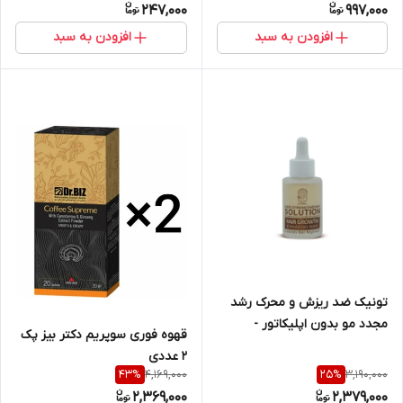
247,000
997,000
افزودن به سبد
افزودن به سبد
تونیک ضد ریزش و محرک رشد
مجدد مو بدون اپلیکاتور -
قهوه فوری سوپریم دکتر بیز پک
EXONIC
2 عددی
4,169,000
3,190,000
43
%
25
%
2,369,000
2,379,000