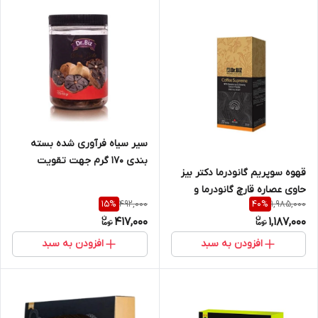
سیر سیاه فرآوری شده بسته
بندی ۱۷۰ گرم جهت تقویت
قهوه سوپریم گانودرما دکتر بیز
سیستم ایمنی بدن و درمان انواع
حاوی عصاره قارچ گانودرما و
بیماریها
492,000
1,985,000
15
%
40
%
جینسینگ جعبه 20 عددی
417,000
1,187,000
افزودن به سبد
افزودن به سبد