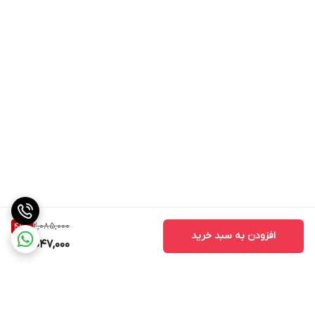
2,085,000
49
%
افزودن به سبد خرید
1,047,000