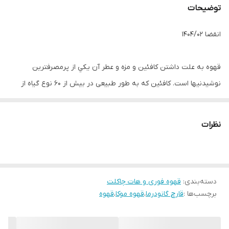
توضیحات
انقضا 1404/02
قهوه به علت داشتن کافئین و مزه و عطر آن يكي از پرمصرفترين
نوشيدنيها است. کافئین که به طور طبیعی در بیش از ۶۰ نوع گیاه از
جمله دانه قهوه ، گوارانا ، چاي ، کاکائو و..... یافت می شود و همین کافئین
است که سبب ایجاد طعم تلخی می‌گردد.
نظرات
مصرف همزمان کافئین و قند می تواند براي حافظه مفید باشد. بین
مصرف کافئین و بیماري پارکینسون رابطه عکس وجود دارد به عبارت
دیگر مصرف کافئین از احتمال بروز بیماري پارکینسون جلوگیري می‌کند.
دسته‌بندی
:
قهوه فوری و هات چاکلت
مصرف کافئین اختلالات شناختی در رابطه با افزایش سن و نیز بروز
برچسب‌ها :
قارچ گانودرما
،
قهوه موکا
،
قهوه
بیماري آلزایمر را کاهش می‌دهد. کافئین با ایجاد تعادل در عملکرد مغز، از
نقایص حرکتی و نیز زوال عقل پیشگیري می‌کند. کافئین احساس خوب