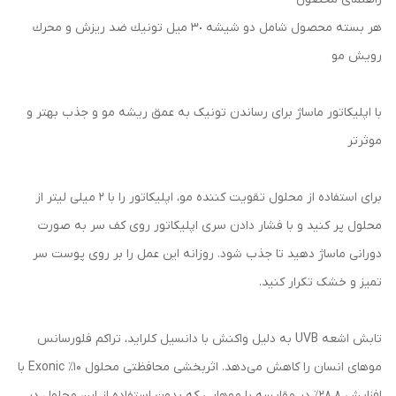
هر بسته محصول شامل دو شيشه ٣٠ ميل تونيك ضد ريزش و محرك
رويش مو
با اپليكاتور ماساژ برای رساندن تونیک به عمق ریشه مو و جذب بهتر و
موثرتر
برای استفاده از محلول تقویت کننده مو، اپلیکاتور را با 2 میلی لیتر از
محلول پر کنید و با فشار دادن سری اپلیکاتور روی کف سر به صورت
دورانی ماساژ دهید تا جذب شود. روزانه این عمل را بر روی پوست سر
تمیز و خشک تکرار کنید.
تابش اشعه UVB به دلیل واکنش با دانسیل کلراید، تراکم فلورسانس
موهای انسان را کاهش می‌دهد. اثربخشی محافظتی محلول ۱۰٪ Exonic با
افزایش ۲۸.۸٪ در مقایسه با موهایی که بدون استفاده از این محلول در